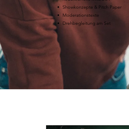
Showkonzepte & Pitch Paper
Moderationstexte
Drehbegleitung am Set