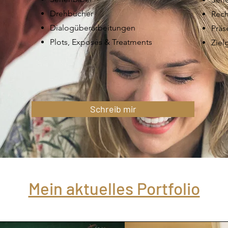
Drehbücher
Rech
Dialogüberarbeitungen
Präs
Plots, Exposés & Treatments
Ziel
Schreib mir
Mein aktuelles Portfolio