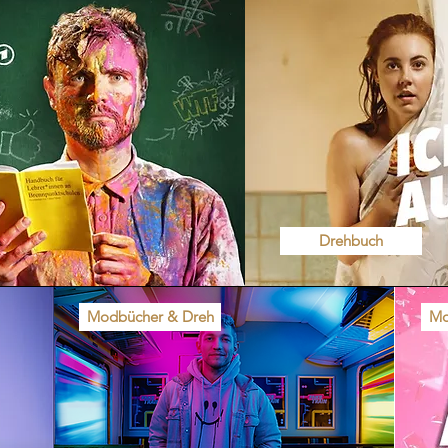
Drehbuch
Modbücher & Dreh
Mo